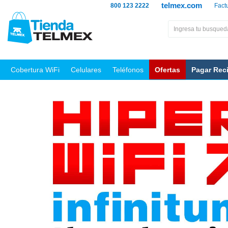
telmex.com
800 123 2222
Fact
Cobertura WiFi
Celulares
Teléfonos
Ofertas
Pagar Rec