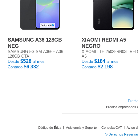
SAMSUNG A36 128GB
XIAOMI REDMI A5
NEG
NEGRO
SAMSUNG 5G SM-A366E A36
XIAOMI LTE 25028RN03L RE
128GB OTA
A5
$528
$184
Desde
al mes
Desde
al mes
$6,332
$2,198
Contado
Contado
Precio
Precios expresados 
Código de Ética
|
Asistencia y Soporte
|
Consulta CAT
|
Aviso d
© Derechos Reservado