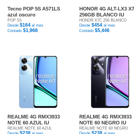
Tecno POP 5S A571LS
HONOR 4G ALT-LX3 X
azul oscuro
256GB BLANCO IU
POP 5S
HONOR X7C 256 BLANCO
$164
$454
Desde
al mes
Desde
al mes
$1,968
$5,446
Contado
Contado
REALME 4G RMX3933
REALME 4G RMX3933
NOTE 60 AZUL IU
NOTE 60 NEGRO IU
REALME NOTE 60 AZUL
REALME NOTE 60 NEGRO
$238
$238
Desde
al mes
Desde
al mes