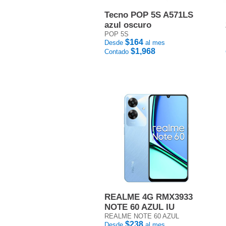
Tecno POP 5S A571LS
azul oscuro
POP 5S
$164
Desde
al mes
$1,968
Contado
REALME 4G RMX3933
NOTE 60 AZUL IU
REALME NOTE 60 AZUL
$238
Desde
al mes