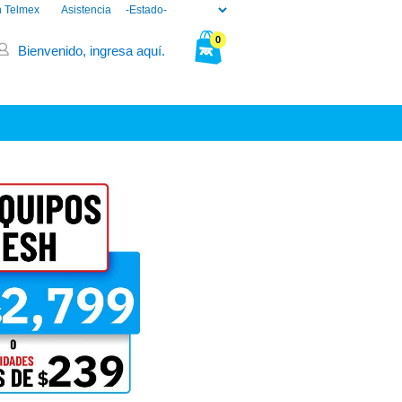
n Telmex
Asistencia
0
Bienvenido, ingresa aquí.
Tu bolsa está vacía.