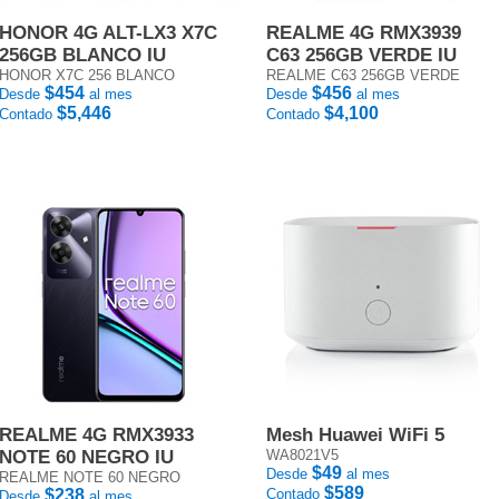
HONOR 4G ALT-LX3 X7C
REALME 4G RMX3939
256GB BLANCO IU
C63 256GB VERDE IU
HONOR X7C 256 BLANCO
REALME C63 256GB VERDE
$454
$456
Desde
al mes
Desde
al mes
$5,446
$4,100
Contado
Contado
REALME 4G RMX3933
Mesh Huawei WiFi 5
NOTE 60 NEGRO IU
WA8021V5
$49
Desde
al mes
REALME NOTE 60 NEGRO
$589
$238
Contado
Desde
al mes