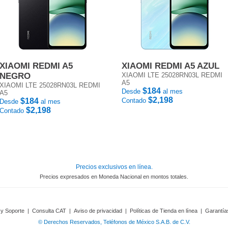
XIAOMI REDMI A5
XIAOMI REDMI A5 AZUL
NEGRO
XIAOMI LTE 25028RN03L REDMI
A5
XIAOMI LTE 25028RN03L REDMI
$184
Desde
al mes
A5
$2,198
$184
Contado
Desde
al mes
$2,198
Contado
Precios exclusivos en línea.
Precios expresados en Moneda Nacional en montos totales.
 y Soporte
|
Consulta CAT
|
Aviso de privacidad
|
Políticas de Tienda en línea
|
Garantía
© Derechos Reservados, Teléfonos de México S.A.B. de C.V.