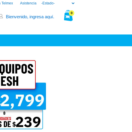
n Telmex
Asistencia
0
Bienvenido, ingresa aquí.
Tu bolsa está vacía.