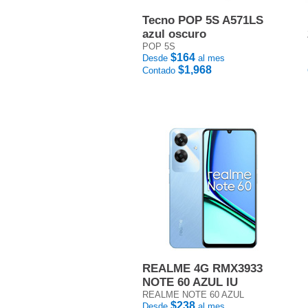
Tecno POP 5S A571LS
azul oscuro
POP 5S
$164
Desde
al mes
$1,968
Contado
REALME 4G RMX3933
NOTE 60 AZUL IU
REALME NOTE 60 AZUL
$238
Desde
al mes