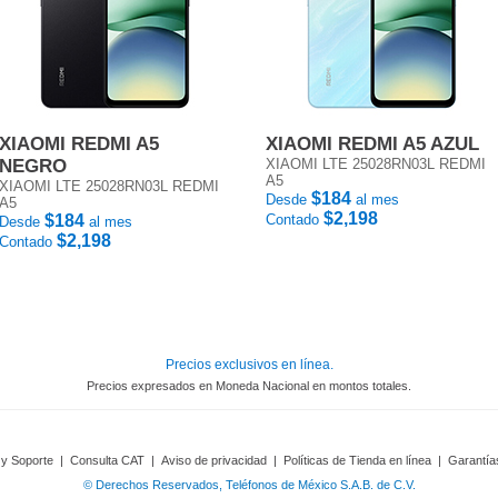
XIAOMI REDMI A5
XIAOMI REDMI A5 AZUL
NEGRO
XIAOMI LTE 25028RN03L REDMI
A5
XIAOMI LTE 25028RN03L REDMI
$184
Desde
al mes
A5
$2,198
$184
Contado
Desde
al mes
$2,198
Contado
Precios exclusivos en línea.
Precios expresados en Moneda Nacional en montos totales.
 y Soporte
|
Consulta CAT
|
Aviso de privacidad
|
Políticas de Tienda en línea
|
Garantía
© Derechos Reservados, Teléfonos de México S.A.B. de C.V.