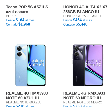
Tecno POP 5S A571LS
HONOR 4G ALT-LX3 X
azul oscuro
256GB BLANCO IU
POP 5S
HONOR X7C 256 BLANCO
$164
$454
Desde
al mes
Desde
al mes
$1,968
$5,446
Contado
Contado
REALME 4G RMX3933
REALME 4G RMX3933
NOTE 60 AZUL IU
NOTE 60 NEGRO IU
REALME NOTE 60 AZUL
REALME NOTE 60 NEGRO
$238
$238
Desde
al mes
Desde
al mes