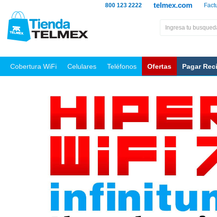
telmex.com
800 123 2222
Fact
Cobertura WiFi
Celulares
Teléfonos
Ofertas
Pagar Rec