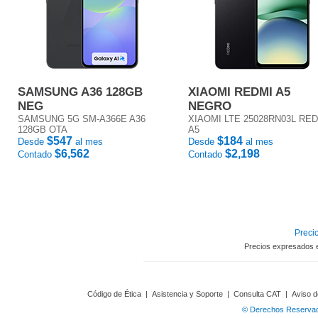
SAMSUNG A36 128GB
XIAOMI REDMI A5
NEG
NEGRO
SAMSUNG 5G SM-A366E A36
XIAOMI LTE 25028RN03L RE
128GB OTA
A5
$547
$184
Desde
al mes
Desde
al mes
$6,562
$2,198
Contado
Contado
Precio
Precios expresados 
Código de Ética
|
Asistencia y Soporte
|
Consulta CAT
|
Aviso d
© Derechos Reservado