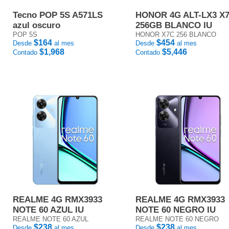
Tecno POP 5S A571LS
HONOR 4G ALT-LX3 X
azul oscuro
256GB BLANCO IU
POP 5S
HONOR X7C 256 BLANCO
$164
$454
Desde
al mes
Desde
al mes
$1,968
$5,446
Contado
Contado
REALME 4G RMX3933
REALME 4G RMX3933
NOTE 60 AZUL IU
NOTE 60 NEGRO IU
REALME NOTE 60 AZUL
REALME NOTE 60 NEGRO
$238
$238
Desde
al mes
Desde
al mes