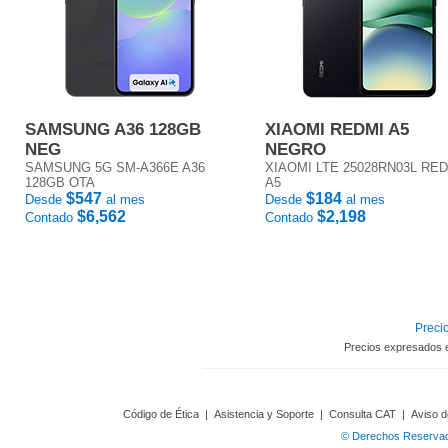
SAMSUNG A36 128GB
XIAOMI REDMI A5
NEG
NEGRO
SAMSUNG 5G SM-A366E A36
XIAOMI LTE 25028RN03L RE
128GB OTA
A5
$547
$184
Desde
al mes
Desde
al mes
$6,562
$2,198
Contado
Contado
Precio
Precios expresados 
Código de Ética
|
Asistencia y Soporte
|
Consulta CAT
|
Aviso d
© Derechos Reservado