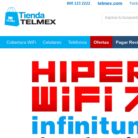
telmex.com
800 123 2222
Fact
Cobertura WiFi
Celulares
Teléfonos
Ofertas
Pagar Rec