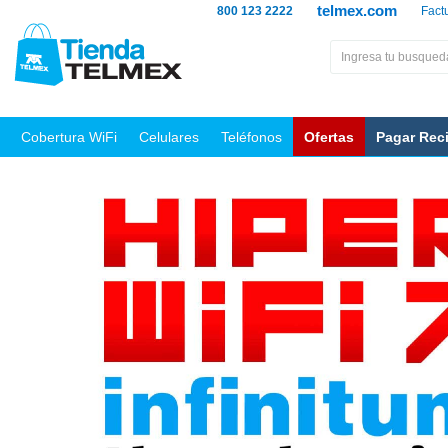
telmex.com
800 123 2222
Fact
Cobertura WiFi
Celulares
Teléfonos
Ofertas
Pagar Rec