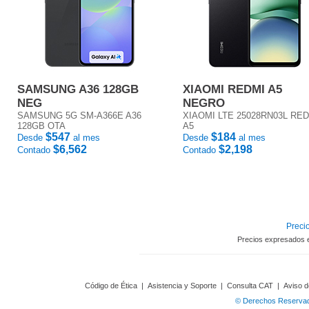
SAMSUNG A36 128GB
XIAOMI REDMI A5
NEG
NEGRO
SAMSUNG 5G SM-A366E A36
XIAOMI LTE 25028RN03L RE
128GB OTA
A5
$547
$184
Desde
al mes
Desde
al mes
$6,562
$2,198
Contado
Contado
Precio
Precios expresados 
Código de Ética
|
Asistencia y Soporte
|
Consulta CAT
|
Aviso d
© Derechos Reservado