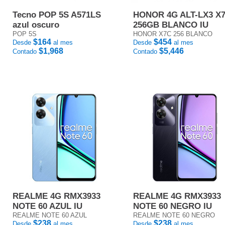
Tecno POP 5S A571LS
HONOR 4G ALT-LX3 X
azul oscuro
256GB BLANCO IU
POP 5S
HONOR X7C 256 BLANCO
$164
$454
Desde
al mes
Desde
al mes
$1,968
$5,446
Contado
Contado
REALME 4G RMX3933
REALME 4G RMX3933
NOTE 60 AZUL IU
NOTE 60 NEGRO IU
REALME NOTE 60 AZUL
REALME NOTE 60 NEGRO
$238
$238
Desde
al mes
Desde
al mes