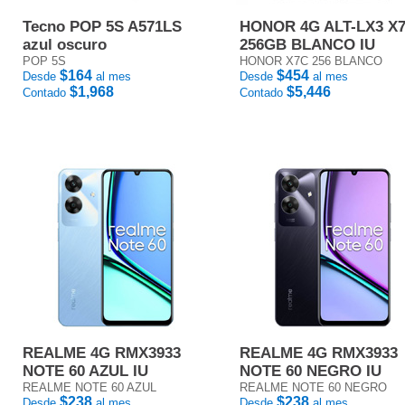
Tecno POP 5S A571LS
HONOR 4G ALT-LX3 X
azul oscuro
256GB BLANCO IU
POP 5S
HONOR X7C 256 BLANCO
$164
$454
Desde
al mes
Desde
al mes
$1,968
$5,446
Contado
Contado
REALME 4G RMX3933
REALME 4G RMX3933
NOTE 60 AZUL IU
NOTE 60 NEGRO IU
REALME NOTE 60 AZUL
REALME NOTE 60 NEGRO
$238
$238
Desde
al mes
Desde
al mes