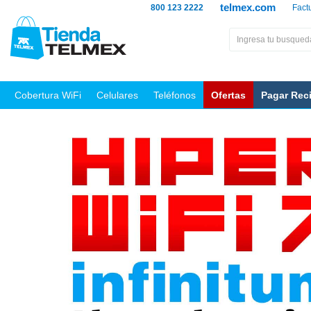
telmex.com
800 123 2222
Fact
Cobertura WiFi
Celulares
Teléfonos
Ofertas
Pagar Rec