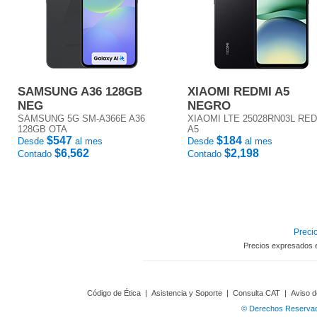
SAMSUNG A36 128GB
XIAOMI REDMI A5
NEG
NEGRO
SAMSUNG 5G SM-A366E A36
XIAOMI LTE 25028RN03L RE
128GB OTA
A5
$547
$184
Desde
al mes
Desde
al mes
$6,562
$2,198
Contado
Contado
Precio
Precios expresados 
Código de Ética
|
Asistencia y Soporte
|
Consulta CAT
|
Aviso d
© Derechos Reservado