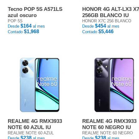
Tecno POP 5S A571LS
HONOR 4G ALT-LX3 X
azul oscuro
256GB BLANCO IU
POP 5S
HONOR X7C 256 BLANCO
$164
$454
Desde
al mes
Desde
al mes
$1,968
$5,446
Contado
Contado
REALME 4G RMX3933
REALME 4G RMX3933
NOTE 60 AZUL IU
NOTE 60 NEGRO IU
REALME NOTE 60 AZUL
REALME NOTE 60 NEGRO
$238
$238
Desde
al mes
Desde
al mes