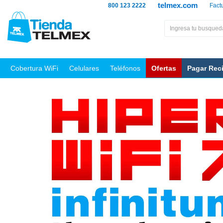
telmex.com
800 123 2222
Fact
Cobertura WiFi
Celulares
Teléfonos
Ofertas
Pagar Rec