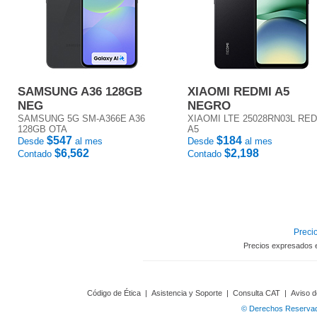
SAMSUNG A36 128GB
XIAOMI REDMI A5
NEG
NEGRO
SAMSUNG 5G SM-A366E A36
XIAOMI LTE 25028RN03L RE
128GB OTA
A5
$547
$184
Desde
al mes
Desde
al mes
$6,562
$2,198
Contado
Contado
Precio
Precios expresados 
Código de Ética
|
Asistencia y Soporte
|
Consulta CAT
|
Aviso d
© Derechos Reservado