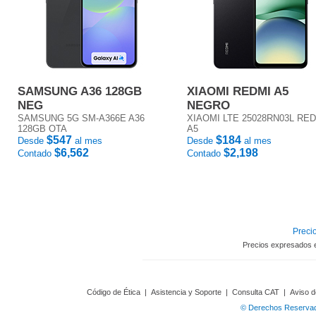
SAMSUNG A36 128GB
XIAOMI REDMI A5
NEG
NEGRO
SAMSUNG 5G SM-A366E A36
XIAOMI LTE 25028RN03L RE
128GB OTA
A5
$547
$184
Desde
al mes
Desde
al mes
$6,562
$2,198
Contado
Contado
Precio
Precios expresados 
Código de Ética
|
Asistencia y Soporte
|
Consulta CAT
|
Aviso d
© Derechos Reservado