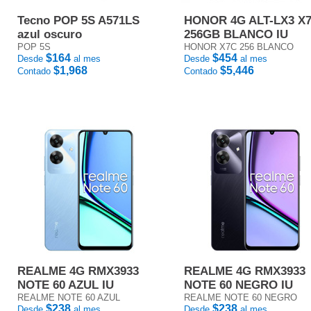
Tecno POP 5S A571LS
HONOR 4G ALT-LX3 X
azul oscuro
256GB BLANCO IU
POP 5S
HONOR X7C 256 BLANCO
$164
$454
Desde
al mes
Desde
al mes
$1,968
$5,446
Contado
Contado
REALME 4G RMX3933
REALME 4G RMX3933
NOTE 60 AZUL IU
NOTE 60 NEGRO IU
REALME NOTE 60 AZUL
REALME NOTE 60 NEGRO
$238
$238
Desde
al mes
Desde
al mes