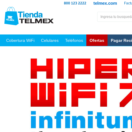
telmex.com
800 123 2222
Fact
Cobertura WiFi
Celulares
Teléfonos
Ofertas
Pagar Rec