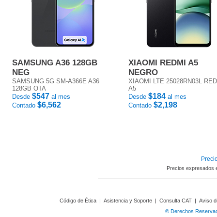
SAMSUNG A36 128GB
XIAOMI REDMI A5
NEG
NEGRO
SAMSUNG 5G SM-A366E A36
XIAOMI LTE 25028RN03L RE
128GB OTA
A5
$547
$184
Desde
al mes
Desde
al mes
$6,562
$2,198
Contado
Contado
Precio
Precios expresados 
Código de Ética
|
Asistencia y Soporte
|
Consulta CAT
|
Aviso d
© Derechos Reservado