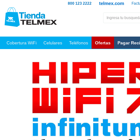
telmex.com
800 123 2222
Fact
Cobertura WiFi
Celulares
Teléfonos
Ofertas
Pagar Rec