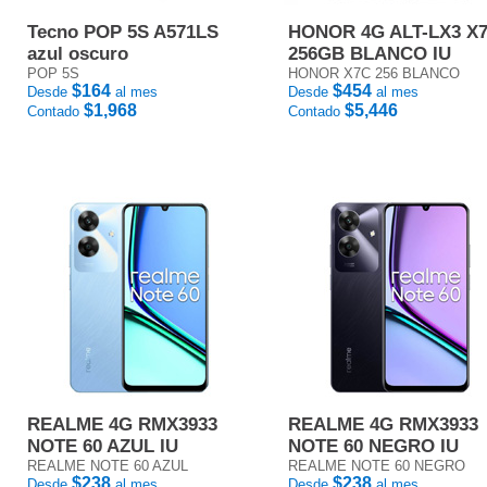
Tecno POP 5S A571LS
HONOR 4G ALT-LX3 X
azul oscuro
256GB BLANCO IU
POP 5S
HONOR X7C 256 BLANCO
$164
$454
Desde
al mes
Desde
al mes
$1,968
$5,446
Contado
Contado
REALME 4G RMX3933
REALME 4G RMX3933
NOTE 60 AZUL IU
NOTE 60 NEGRO IU
REALME NOTE 60 AZUL
REALME NOTE 60 NEGRO
$238
$238
Desde
al mes
Desde
al mes