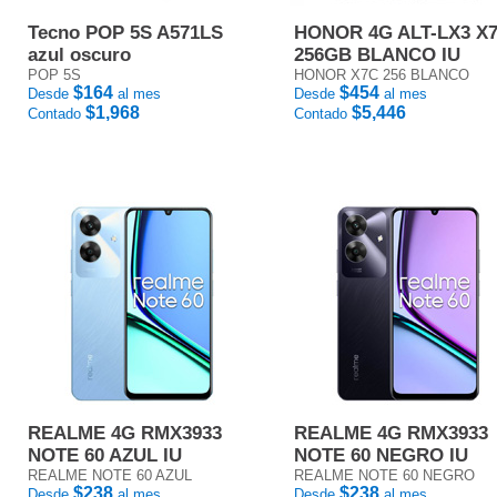
Tecno POP 5S A571LS
HONOR 4G ALT-LX3 X
azul oscuro
256GB BLANCO IU
POP 5S
HONOR X7C 256 BLANCO
$164
$454
Desde
al mes
Desde
al mes
$1,968
$5,446
Contado
Contado
REALME 4G RMX3933
REALME 4G RMX3933
NOTE 60 AZUL IU
NOTE 60 NEGRO IU
REALME NOTE 60 AZUL
REALME NOTE 60 NEGRO
$238
$238
Desde
al mes
Desde
al mes