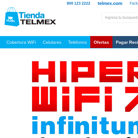
telmex.com
800 123 2222
Fact
Cobertura WiFi
Celulares
Teléfonos
Ofertas
Pagar Rec