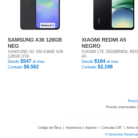
SAMSUNG A36 128GB
XIAOMI REDMI A5
NEG
NEGRO
SAMSUNG 5G SM-A366E A36
XIAOMI LTE 25028RN03L RE
128GB OTA
A5
$547
$184
Desde
al mes
Desde
al mes
$6,562
$2,198
Contado
Contado
Precio
Precios expresados 
Código de Ética
|
Asistencia y Soporte
|
Consulta CAT
|
Aviso d
© Derechos Reservado