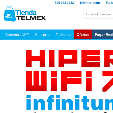
telmex.com
800 123 2222
Fact
Cobertura WiFi
Celulares
Teléfonos
Ofertas
Pagar Rec