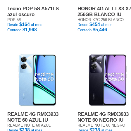
Tecno POP 5S A571LS
HONOR 4G ALT-LX3 X
azul oscuro
256GB BLANCO IU
POP 5S
HONOR X7C 256 BLANCO
$164
$454
Desde
al mes
Desde
al mes
$1,968
$5,446
Contado
Contado
REALME 4G RMX3933
REALME 4G RMX3933
NOTE 60 AZUL IU
NOTE 60 NEGRO IU
REALME NOTE 60 AZUL
REALME NOTE 60 NEGRO
$238
$238
Desde
al mes
Desde
al mes