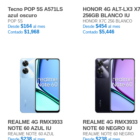
Tecno POP 5S A571LS
HONOR 4G ALT-LX3 X
azul oscuro
256GB BLANCO IU
POP 5S
HONOR X7C 256 BLANCO
$164
$454
Desde
al mes
Desde
al mes
$1,968
$5,446
Contado
Contado
REALME 4G RMX3933
REALME 4G RMX3933
NOTE 60 AZUL IU
NOTE 60 NEGRO IU
REALME NOTE 60 AZUL
REALME NOTE 60 NEGRO
$238
$238
Desde
al mes
Desde
al mes