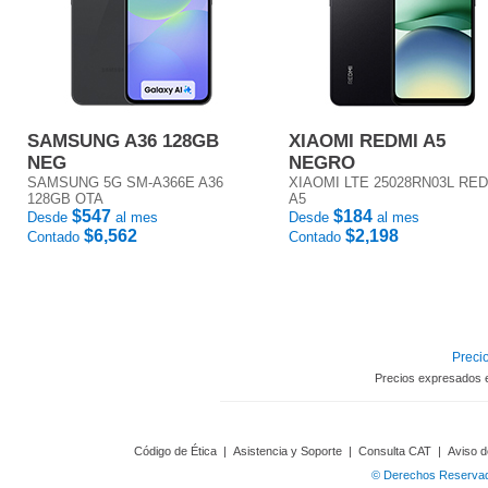
SAMSUNG A36 128GB
XIAOMI REDMI A5
NEG
NEGRO
SAMSUNG 5G SM-A366E A36
XIAOMI LTE 25028RN03L RE
128GB OTA
A5
$547
$184
Desde
al mes
Desde
al mes
$6,562
$2,198
Contado
Contado
Precio
Precios expresados 
Código de Ética
|
Asistencia y Soporte
|
Consulta CAT
|
Aviso d
© Derechos Reservado