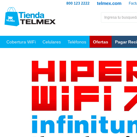
telmex.com
800 123 2222
Fact
Cobertura WiFi
Celulares
Teléfonos
Ofertas
Pagar Rec