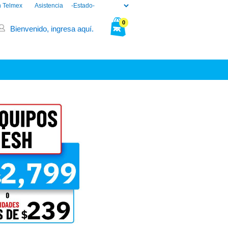
n Telmex
Asistencia
0
Bienvenido, ingresa aquí.
Tu bolsa está vacía.