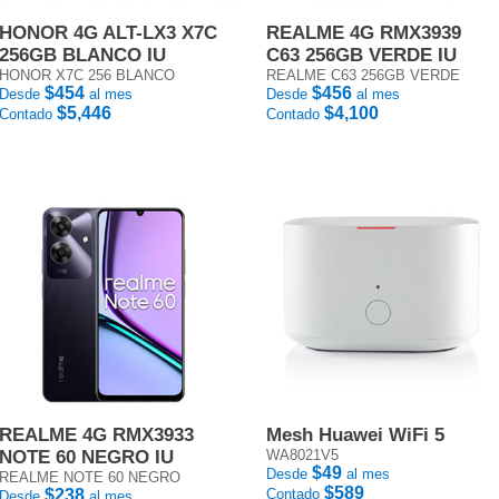
HONOR 4G ALT-LX3 X7C
REALME 4G RMX3939
256GB BLANCO IU
C63 256GB VERDE IU
HONOR X7C 256 BLANCO
REALME C63 256GB VERDE
$454
$456
Desde
al mes
Desde
al mes
$5,446
$4,100
Contado
Contado
REALME 4G RMX3933
Mesh Huawei WiFi 5
NOTE 60 NEGRO IU
WA8021V5
$49
Desde
al mes
REALME NOTE 60 NEGRO
$589
$238
Contado
Desde
al mes