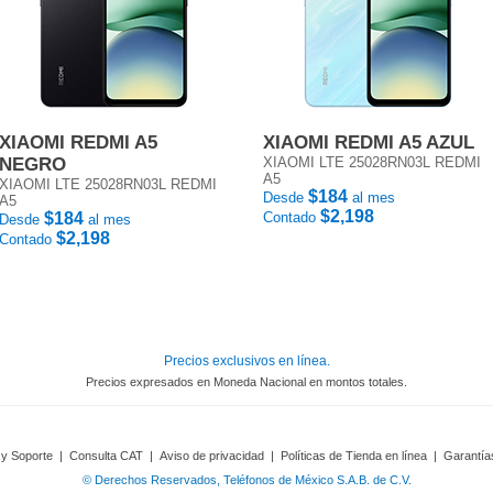
XIAOMI REDMI A5
XIAOMI REDMI A5 AZUL
NEGRO
XIAOMI LTE 25028RN03L REDMI
A5
XIAOMI LTE 25028RN03L REDMI
$184
Desde
al mes
A5
$2,198
$184
Contado
Desde
al mes
$2,198
Contado
Precios exclusivos en línea.
Precios expresados en Moneda Nacional en montos totales.
 y Soporte
|
Consulta CAT
|
Aviso de privacidad
|
Políticas de Tienda en línea
|
Garantía
© Derechos Reservados, Teléfonos de México S.A.B. de C.V.