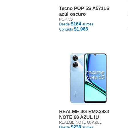
Tecno POP 5S A571LS
azul oscuro
POP 5S
$164
Desde
al mes
$1,968
Contado
REALME 4G RMX3933
NOTE 60 AZUL IU
REALME NOTE 60 AZUL
$238
Desde
al mes