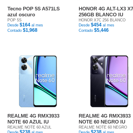
Tecno POP 5S A571LS
HONOR 4G ALT-LX3 X
azul oscuro
256GB BLANCO IU
POP 5S
HONOR X7C 256 BLANCO
$164
$454
Desde
al mes
Desde
al mes
$1,968
$5,446
Contado
Contado
REALME 4G RMX3933
REALME 4G RMX3933
NOTE 60 AZUL IU
NOTE 60 NEGRO IU
REALME NOTE 60 AZUL
REALME NOTE 60 NEGRO
$238
$238
Desde
al mes
Desde
al mes