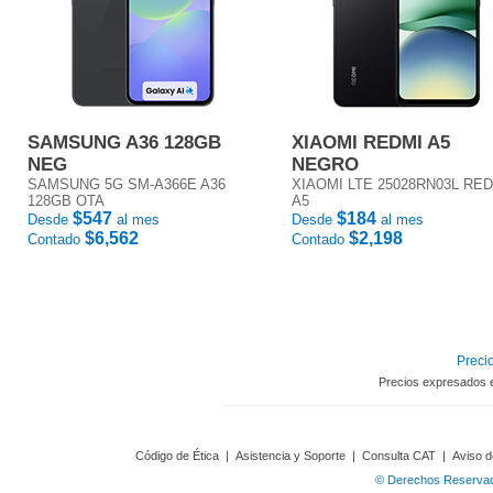
SAMSUNG A36 128GB
XIAOMI REDMI A5
NEG
NEGRO
SAMSUNG 5G SM-A366E A36
XIAOMI LTE 25028RN03L RE
128GB OTA
A5
$547
$184
Desde
al mes
Desde
al mes
$6,562
$2,198
Contado
Contado
Precio
Precios expresados 
Código de Ética
|
Asistencia y Soporte
|
Consulta CAT
|
Aviso d
© Derechos Reservado