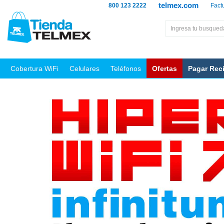
telmex.com
800 123 2222
Fact
Cobertura WiFi
Celulares
Teléfonos
Ofertas
Pagar Rec