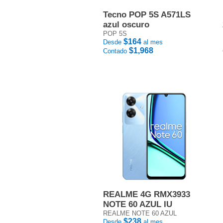
Tecno POP 5S A571LS
azul oscuro
POP 5S
$164
Desde
al mes
$1,968
Contado
REALME 4G RMX3933
NOTE 60 AZUL IU
REALME NOTE 60 AZUL
$238
Desde
al mes