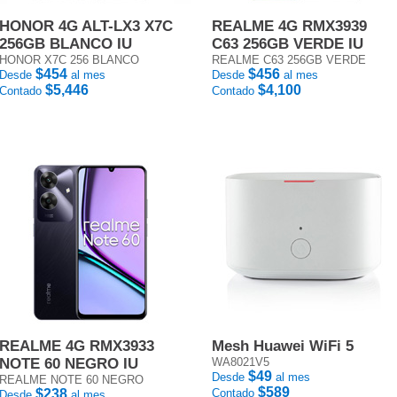
HONOR 4G ALT-LX3 X7C
REALME 4G RMX3939
256GB BLANCO IU
C63 256GB VERDE IU
HONOR X7C 256 BLANCO
REALME C63 256GB VERDE
$454
$456
Desde
al mes
Desde
al mes
$5,446
$4,100
Contado
Contado
REALME 4G RMX3933
Mesh Huawei WiFi 5
NOTE 60 NEGRO IU
WA8021V5
$49
Desde
al mes
REALME NOTE 60 NEGRO
$589
$238
Contado
Desde
al mes