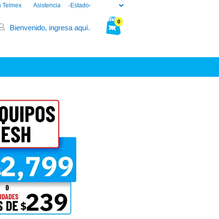
n Telmex
Asistencia
0
Bienvenido, ingresa aquí.
Tu bolsa está vacía.