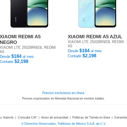
XIAOMI REDMI A5
XIAOMI REDMI A5 AZUL
NEGRO
XIAOMI LTE 25028RN03L REDMI
A5
XIAOMI LTE 25028RN03L REDMI
$184
Desde
al mes
A5
$2,198
$184
Contado
Desde
al mes
$2,198
Contado
Precios exclusivos en línea.
Precios expresados en Moneda Nacional en montos totales.
 y Soporte
|
Consulta CAT
|
Aviso de privacidad
|
Políticas de Tienda en línea
|
Garantía
© Derechos Reservados, Teléfonos de México S.A.B. de C.V.