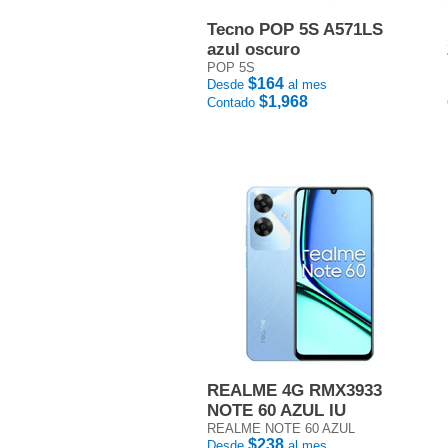
Tecno POP 5S A571LS
azul oscuro
POP 5S
$164
Desde
al mes
$1,968
Contado
REALME 4G RMX3933
NOTE 60 AZUL IU
REALME NOTE 60 AZUL
$238
Desde
al mes