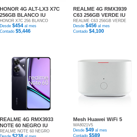
HONOR 4G ALT-LX3 X7C
REALME 4G RMX3939
256GB BLANCO IU
C63 256GB VERDE IU
HONOR X7C 256 BLANCO
REALME C63 256GB VERDE
$454
$456
Desde
al mes
Desde
al mes
$5,446
$4,100
Contado
Contado
REALME 4G RMX3933
Mesh Huawei WiFi 5
NOTE 60 NEGRO IU
WA8021V5
$49
Desde
al mes
REALME NOTE 60 NEGRO
$589
$238
Contado
Desde
al mes