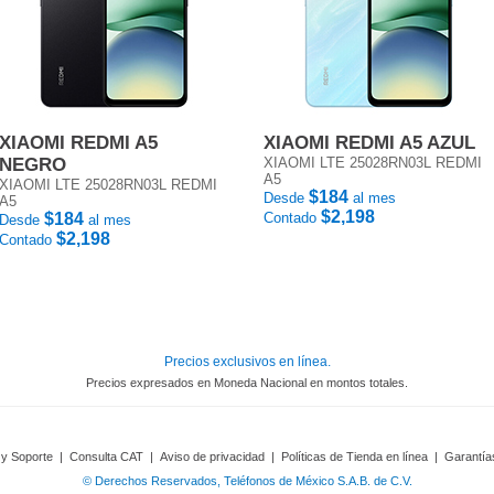
XIAOMI REDMI A5
XIAOMI REDMI A5 AZUL
NEGRO
XIAOMI LTE 25028RN03L REDMI
A5
XIAOMI LTE 25028RN03L REDMI
$184
Desde
al mes
A5
$2,198
$184
Contado
Desde
al mes
$2,198
Contado
Precios exclusivos en línea.
Precios expresados en Moneda Nacional en montos totales.
 y Soporte
|
Consulta CAT
|
Aviso de privacidad
|
Políticas de Tienda en línea
|
Garantía
© Derechos Reservados, Teléfonos de México S.A.B. de C.V.