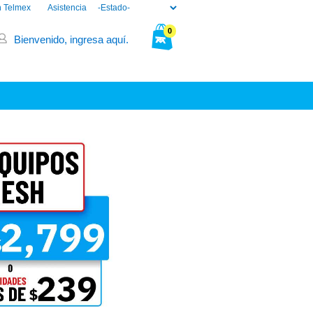
n Telmex
Asistencia
0
Bienvenido, ingresa aquí.
Tu bolsa está vacía.