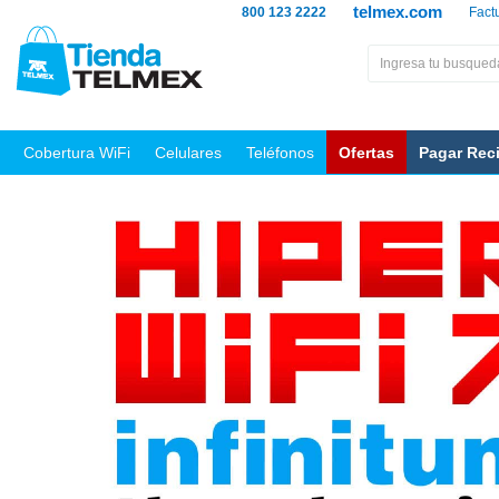
telmex.com
800 123 2222
Fact
Cobertura WiFi
Celulares
Teléfonos
Ofertas
Pagar Rec