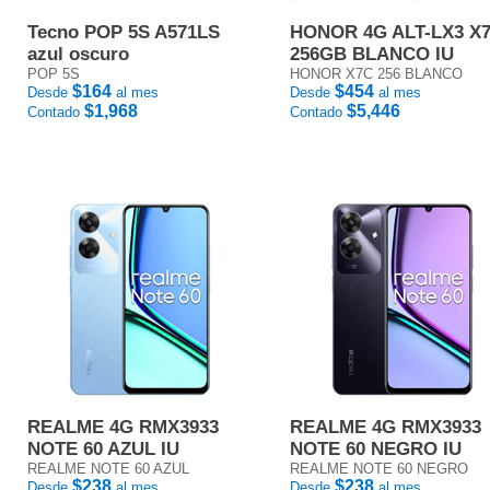
Tecno POP 5S A571LS
HONOR 4G ALT-LX3 X
azul oscuro
256GB BLANCO IU
POP 5S
HONOR X7C 256 BLANCO
$164
$454
Desde
al mes
Desde
al mes
$1,968
$5,446
Contado
Contado
REALME 4G RMX3933
REALME 4G RMX3933
NOTE 60 AZUL IU
NOTE 60 NEGRO IU
REALME NOTE 60 AZUL
REALME NOTE 60 NEGRO
$238
$238
Desde
al mes
Desde
al mes