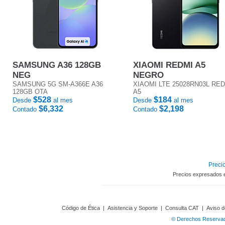
SAMSUNG A36 128GB
XIAOMI REDMI A5
NEG
NEGRO
SAMSUNG 5G SM-A366E A36
XIAOMI LTE 25028RN03L RE
128GB OTA
A5
$528
$184
Desde
al mes
Desde
al mes
$6,332
$2,198
Contado
Contado
Precio
Precios expresados 
Código de Ética
|
Asistencia y Soporte
|
Consulta CAT
|
Aviso d
© Derechos Reservado