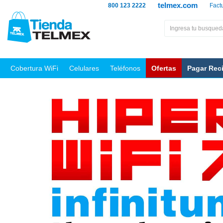
telmex.com
800 123 2222
Fact
Cobertura WiFi
Celulares
Teléfonos
Ofertas
Pagar Rec