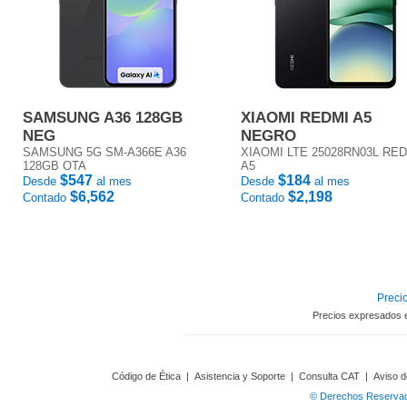
SAMSUNG A36 128GB
XIAOMI REDMI A5
NEG
NEGRO
SAMSUNG 5G SM-A366E A36
XIAOMI LTE 25028RN03L RE
128GB OTA
A5
$547
$184
Desde
al mes
Desde
al mes
$6,562
$2,198
Contado
Contado
Precio
Precios expresados 
Código de Ética
|
Asistencia y Soporte
|
Consulta CAT
|
Aviso d
© Derechos Reservado