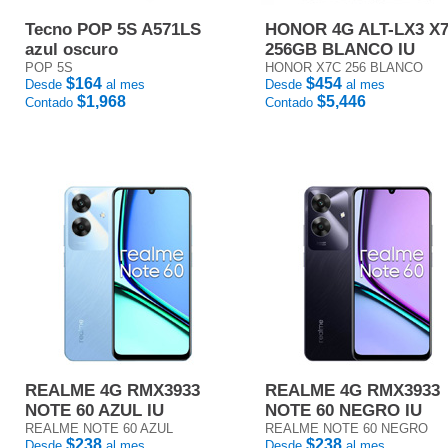
Tecno POP 5S A571LS
HONOR 4G ALT-LX3 X
azul oscuro
256GB BLANCO IU
POP 5S
HONOR X7C 256 BLANCO
$164
$454
Desde
al mes
Desde
al mes
$1,968
$5,446
Contado
Contado
REALME 4G RMX3933
REALME 4G RMX3933
NOTE 60 AZUL IU
NOTE 60 NEGRO IU
REALME NOTE 60 AZUL
REALME NOTE 60 NEGRO
$238
$238
Desde
al mes
Desde
al mes