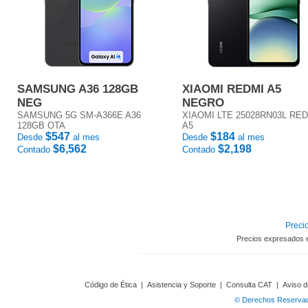
SAMSUNG A36 128GB
XIAOMI REDMI A5
NEG
NEGRO
SAMSUNG 5G SM-A366E A36
XIAOMI LTE 25028RN03L RE
128GB OTA
A5
$547
$184
Desde
al mes
Desde
al mes
$6,562
$2,198
Contado
Contado
Precio
Precios expresados 
Código de Ética
|
Asistencia y Soporte
|
Consulta CAT
|
Aviso d
© Derechos Reservado