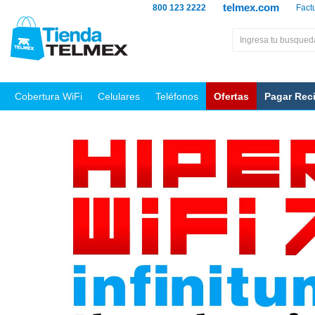
telmex.com
800 123 2222
Fact
Cobertura WiFi
Celulares
Teléfonos
Ofertas
Pagar Rec