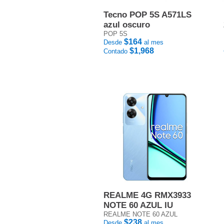
Tecno POP 5S A571LS
azul oscuro
POP 5S
$164
Desde
al mes
$1,968
Contado
REALME 4G RMX3933
NOTE 60 AZUL IU
REALME NOTE 60 AZUL
$238
Desde
al mes