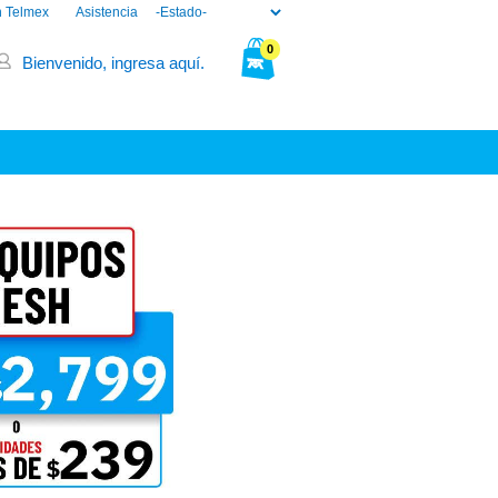
n Telmex
Asistencia
0
Bienvenido, ingresa aquí.
Tu bolsa está vacía.