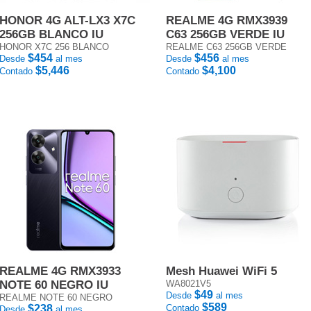
HONOR 4G ALT-LX3 X7C
REALME 4G RMX3939
256GB BLANCO IU
C63 256GB VERDE IU
HONOR X7C 256 BLANCO
REALME C63 256GB VERDE
$454
$456
Desde
al mes
Desde
al mes
$5,446
$4,100
Contado
Contado
REALME 4G RMX3933
Mesh Huawei WiFi 5
NOTE 60 NEGRO IU
WA8021V5
$49
Desde
al mes
REALME NOTE 60 NEGRO
$589
$238
Contado
Desde
al mes