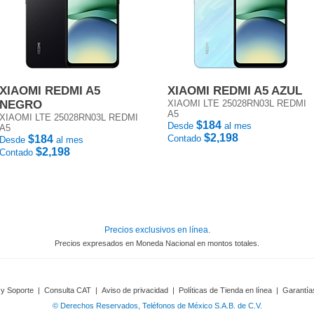
XIAOMI REDMI A5
XIAOMI REDMI A5 AZUL
NEGRO
XIAOMI LTE 25028RN03L REDMI
A5
XIAOMI LTE 25028RN03L REDMI
$184
Desde
al mes
A5
$2,198
$184
Contado
Desde
al mes
$2,198
Contado
Precios exclusivos en línea.
Precios expresados en Moneda Nacional en montos totales.
 y Soporte
|
Consulta CAT
|
Aviso de privacidad
|
Políticas de Tienda en línea
|
Garantía
© Derechos Reservados, Teléfonos de México S.A.B. de C.V.