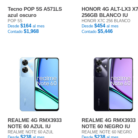
Tecno POP 5S A571LS
HONOR 4G ALT-LX3 X
azul oscuro
256GB BLANCO IU
POP 5S
HONOR X7C 256 BLANCO
$164
$454
Desde
al mes
Desde
al mes
$1,968
$5,446
Contado
Contado
REALME 4G RMX3933
REALME 4G RMX3933
NOTE 60 AZUL IU
NOTE 60 NEGRO IU
REALME NOTE 60 AZUL
REALME NOTE 60 NEGRO
$238
$238
Desde
al mes
Desde
al mes