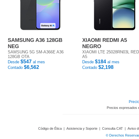
SAMSUNG A36 128GB
XIAOMI REDMI A5
NEG
NEGRO
SAMSUNG 5G SM-A366E A36
XIAOMI LTE 25028RN03L RE
128GB OTA
A5
$547
$184
Desde
al mes
Desde
al mes
$6,562
$2,198
Contado
Contado
Precio
Precios expresados 
Código de Ética
|
Asistencia y Soporte
|
Consulta CAT
|
Aviso d
© Derechos Reservado