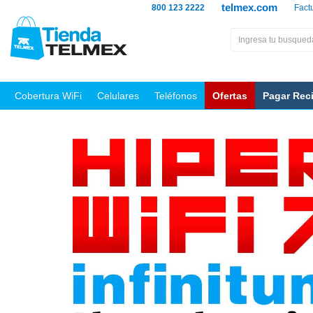
telmex.com
800 123 2222
Fact
Cobertura WiFi
Celulares
Teléfonos
Ofertas
Pagar Rec