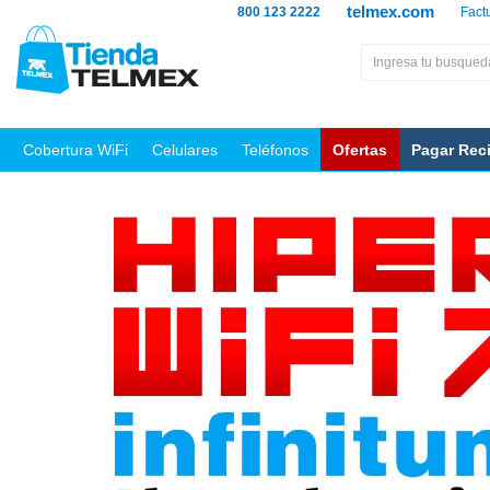
telmex.com
800 123 2222
Fact
Cobertura WiFi
Celulares
Teléfonos
Ofertas
Pagar Rec