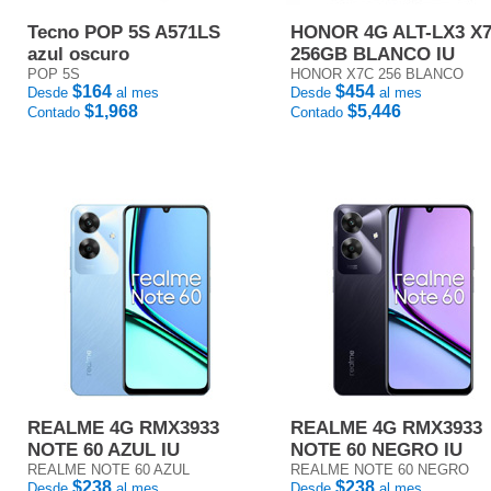
Tecno POP 5S A571LS
HONOR 4G ALT-LX3 X
azul oscuro
256GB BLANCO IU
POP 5S
HONOR X7C 256 BLANCO
$164
$454
Desde
al mes
Desde
al mes
$1,968
$5,446
Contado
Contado
REALME 4G RMX3933
REALME 4G RMX3933
NOTE 60 AZUL IU
NOTE 60 NEGRO IU
REALME NOTE 60 AZUL
REALME NOTE 60 NEGRO
$238
$238
Desde
al mes
Desde
al mes