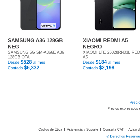
SAMSUNG A36 128GB
XIAOMI REDMI A5
NEG
NEGRO
SAMSUNG 5G SM-A366E A36
XIAOMI LTE 25028RN03L RE
128GB OTA
A5
$528
$184
Desde
al mes
Desde
al mes
$6,332
$2,198
Contado
Contado
Precio
Precios expresados 
Código de Ética
|
Asistencia y Soporte
|
Consulta CAT
|
Aviso d
© Derechos Reservado