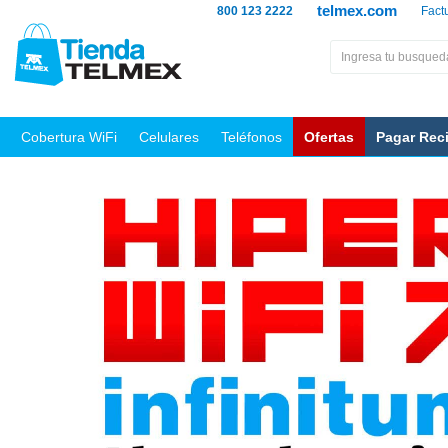
telmex.com
800 123 2222
Fact
Cobertura WiFi
Celulares
Teléfonos
Ofertas
Pagar Rec