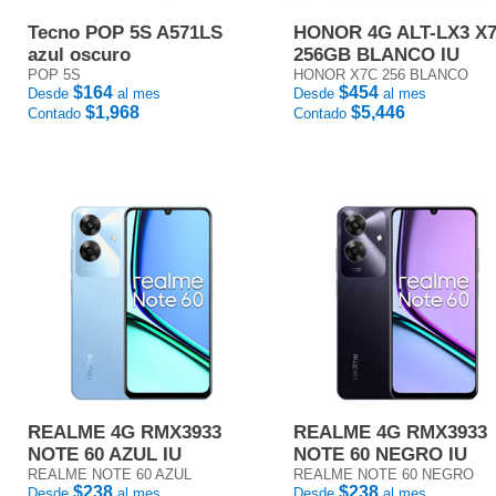
Tecno POP 5S A571LS
HONOR 4G ALT-LX3 X
azul oscuro
256GB BLANCO IU
POP 5S
HONOR X7C 256 BLANCO
$164
$454
Desde
al mes
Desde
al mes
$1,968
$5,446
Contado
Contado
REALME 4G RMX3933
REALME 4G RMX3933
NOTE 60 AZUL IU
NOTE 60 NEGRO IU
REALME NOTE 60 AZUL
REALME NOTE 60 NEGRO
$238
$238
Desde
al mes
Desde
al mes