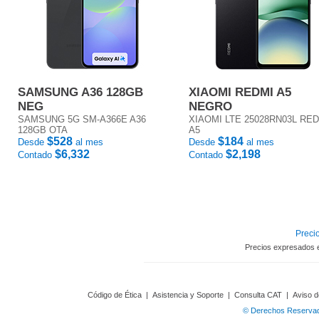
SAMSUNG A36 128GB
XIAOMI REDMI A5
NEG
NEGRO
SAMSUNG 5G SM-A366E A36
XIAOMI LTE 25028RN03L RE
128GB OTA
A5
$528
$184
Desde
al mes
Desde
al mes
$6,332
$2,198
Contado
Contado
Precio
Precios expresados 
Código de Ética
|
Asistencia y Soporte
|
Consulta CAT
|
Aviso d
© Derechos Reservado