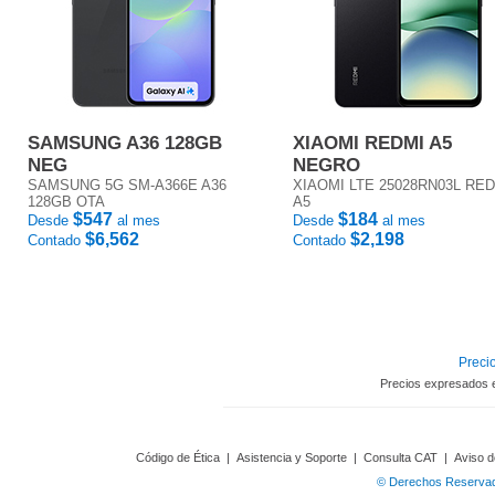
SAMSUNG A36 128GB
XIAOMI REDMI A5
NEG
NEGRO
SAMSUNG 5G SM-A366E A36
XIAOMI LTE 25028RN03L RE
128GB OTA
A5
$547
$184
Desde
al mes
Desde
al mes
$6,562
$2,198
Contado
Contado
Precio
Precios expresados 
Código de Ética
|
Asistencia y Soporte
|
Consulta CAT
|
Aviso d
© Derechos Reservado