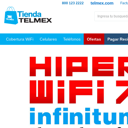
telmex.com
800 123 2222
Fact
Cobertura WiFi
Celulares
Teléfonos
Ofertas
Pagar Rec