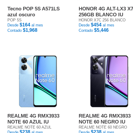
Tecno POP 5S A571LS
HONOR 4G ALT-LX3 X
azul oscuro
256GB BLANCO IU
POP 5S
HONOR X7C 256 BLANCO
$164
$454
Desde
al mes
Desde
al mes
$1,968
$5,446
Contado
Contado
REALME 4G RMX3933
REALME 4G RMX3933
NOTE 60 AZUL IU
NOTE 60 NEGRO IU
REALME NOTE 60 AZUL
REALME NOTE 60 NEGRO
$238
$238
Desde
al mes
Desde
al mes